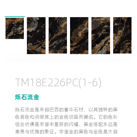
TM18E226PC(1-6)
烁石流金
烁石流金是来自巴西的奢华石材，以其独特的黑
色底色和点缀其上的金色纹路而闻名。它的色彩
组合仿佛是宇宙中星辰的闪耀，黑金搭配永远是
高贵与优雅的象征。宇宙金的黑色与金色是大自