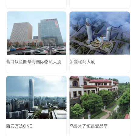
营口鲅鱼圈华海国际物流大厦
新疆瑞商大厦
西安万达ONE
乌鲁木齐恒昌壹品墅