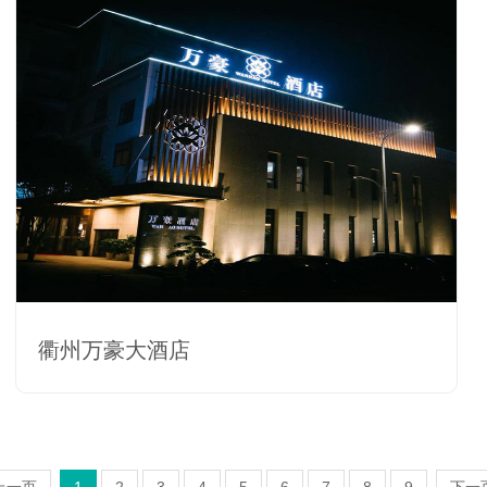
衢州万豪大酒店
上一页
1
2
3
4
5
6
7
8
9
下一