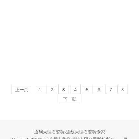
[新品]
[新品]
上一页
1
2
3
4
5
6
7
8
下一页
通利大理石瓷砖-连纹大理石瓷砖专家