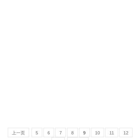
本案来自享有深圳市一线海景的188平方米大平层，设计师
旨意给屋主创造出高雅、静谧的生活方式。以空间愉悦感出
发，带来对家的全新认知与更多想象，打造满足一家五口梦
想...
2023-06-06
立即进入
>
上一页
5
6
7
8
9
10
11
12