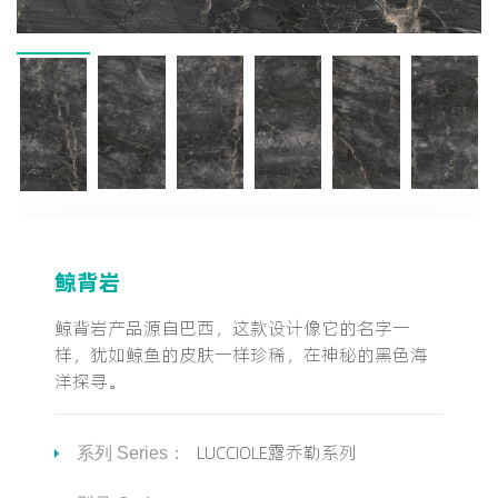
鲸背岩
鲸背岩产品源自巴西，这款设计像它的名字一
样，犹如鲸鱼的皮肤一样珍稀，在神秘的黑色海
洋探寻。
LUCCIOLE露乔勒系列
系列 Series：